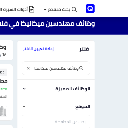
بحث متقدم
أدوات السيرة ال
وظائف مهندسين ميكانيكا في فل
وظ
فلتر
إعادة تعيين الفلتر
٦٨
وظ
دوا
مطل
الوظائف المميزة
On-site - فلسط
الهن
الموقع