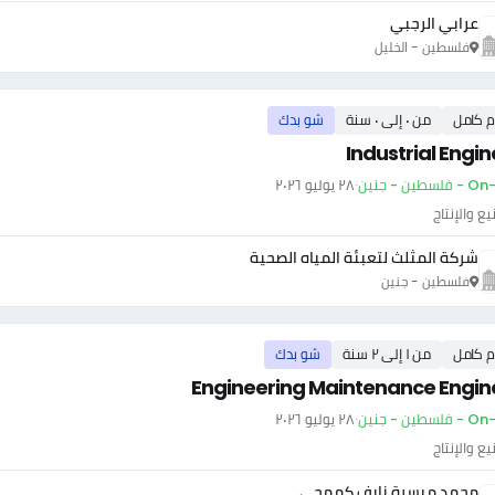
عرابي الرجبي
فلسطين - الخليل
م كامل
من ٠ إلى ٠ سنة
شو بدك
Industrial Engin
سطين - جنين
·
٢٨ يوليو ٢٠٢٦
يع والإنتاج
شركة المثلث لتعبئة المياه الصحية
فلسطين - جنين
م كامل
من ١ إلى ٢ سنة
شو بدك
Engineering Maintenance Engin
سطين - جنين
·
٢٨ يوليو ٢٠٢٦
يع والإنتاج
محمد ميسرة نايف كممجي