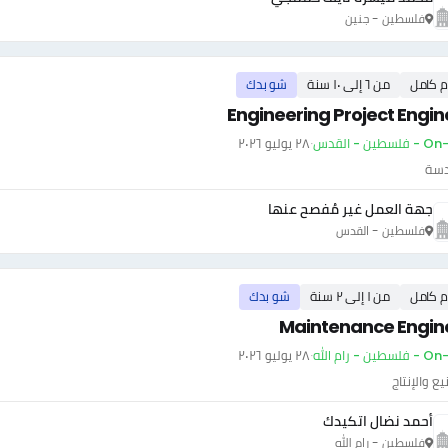
فلسطين - جنين
م كامل
من ٦ إلى ١٠ سنة
شو بدك
Engineering Project Engin
سطين - القدس
·
٢٨ يوليو ٢٠٢٦
دسة
جهة العمل غير مُفصح عنها
فلسطين - القدس
م كامل
من ١ إلى ٢ سنة
شو بدك
Maintenance Engin
ين - رام الله
·
٢٨ يوليو ٢٠٢٦
يع والإنتاج
أحمد نضال اتكيدك
فلسطين - رام الله