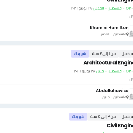
سطين - القدس
·
٢٨ يوليو ٢٠٢٦
ون
Khomini Hamilton
فلسطين - القدس
م كامل
من ١ إلى ٢ سنة
شو بدك
Architectural Engin
سطين - جنين
·
٢٨ يوليو ٢٠٢٦
ون
Abdallahawise
فلسطين - جنين
م كامل
من ٣ إلى ٥ سنة
شو بدك
Civil Engi