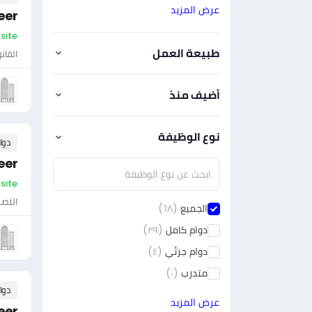
عرض المزيد
eer
On-site - فل
طبيعة العمل
القان
أضيف منذ
نوع الوظيفة
دوا
neer
On-site - فلسط
التصن
الجميع
(٦٨)
دوام كامل
(٢٩)
دوام جزئي
(٤)
متدرب
(٠)
دوا
عرض المزيد
neer