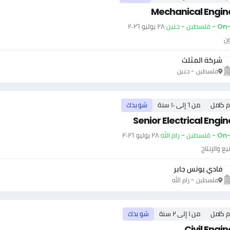
Mechanical Engin
سطين - جنين
·
٢٨ يوليو ٢٠٢٦
ون
شركة المثلث
فلسطين - جنين
م كامل
من ٦ إلى ١٠ سنة
شو بدك
Senior Electrical Engi
ين - رام الله
·
٢٨ يوليو ٢٠٢٦
يع والإنتاج
فادي يونس جابر
فلسطين - رام الله
م كامل
من ١ إلى ٢ سنة
شو بدك
Civil Engi