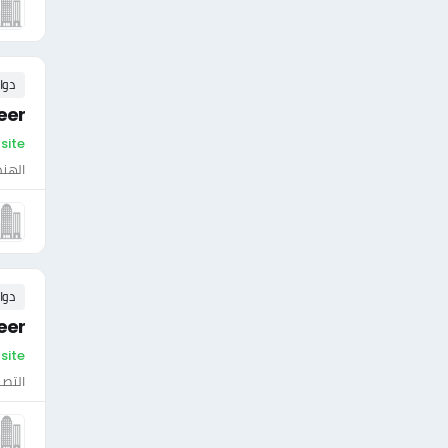
دوا
eer
On-site - فل
الهن
دوا
eer
On-site - فلسط
التصن