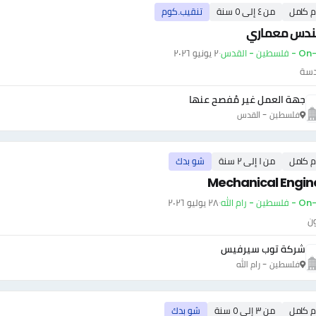
م كامل
من ٤ إلى ٥ سنة
تنقيب.كوم
دس معماري
سطين - القدس
·
٢ يونيو ٢٠٢٦
دسة
جهة العمل غير مُفصح عنها
فلسطين - القدس
م كامل
من ١ إلى ٢ سنة
شو بدك
Mechanical Engin
ين - رام الله
·
٢٨ يوليو ٢٠٢٦
ون
شركة توب سيرفيس
فلسطين - رام الله
م كامل
من ٣ إلى ٥ سنة
شو بدك