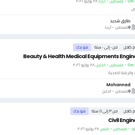
سطين - أريحا
·
٢٨ يوليو ٢٠٢٦
ون
طارق شديد
فلسطين - أريحا
م كامل
من ٠ إلى ٠ سنة
شو بدك
Beauty & Health Medical Equipments Engin
طين - الخليل
·
٢٨ يوليو ٢٠٢٦
والرعاية الصحية
Mohannad
فلسطين - الخليل
م كامل
من ٣ إلى ٥ سنة
شو بدك
Civil Engi
عد - فلسطين - نابلس
·
٢٨ يوليو ٢٠٢٦