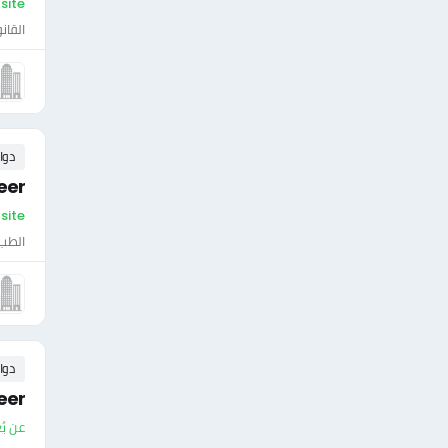
On-site - فل
القان
دوا
eer
On-site - فلس
الطب 
دوا
neer
عن بُ