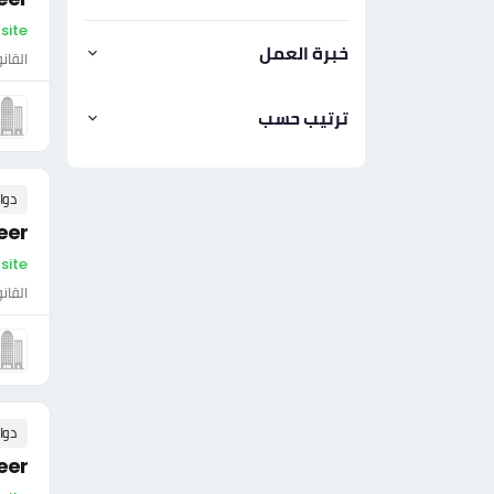
On-site - فل
خبرة العمل
القان
ترتيب حسب
دوا
eer
On-site - فل
القان
دوا
neer