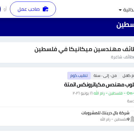
صاحب عمل
أو
ذاتية
سطين
ائف مهندسين ميكانيكا في فلسطين
ائف شاغرة
م كامل
من ٠ إلى ٠ سنة
تنقيب.كوم
وب مهندس مكياترونكس اتمتة
ين - رام الله
·
١٦ يونيو ٢٠٢٦
دسة
شركة بال درينك للمشروبات
فلسطين - رام الله