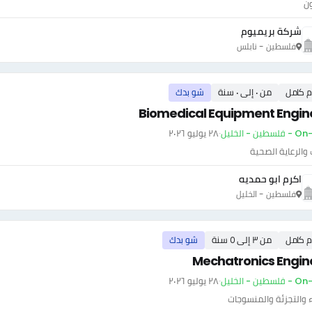
ون
شركة بريميوم
فلسطين - نابلس
م كامل
من ٠ إلى ٠ سنة
شو بدك
Biomedical Equipment Engin
طين - الخليل
·
٢٨ يوليو ٢٠٢٦
والرعاية الصحية
اكرم ابو حمديه
فلسطين - الخليل
م كامل
من ٣ إلى ٥ سنة
شو بدك
Mechatronics Engin
طين - الخليل
·
٢٨ يوليو ٢٠٢٦
اء والتجزئة والمنسوجات