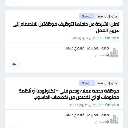
من ٠ إلى ٠ سنة
شو بدك
تعلن الشركة عن حاجتها لتوظيف موظفتين للانضمام إلى
فريق العمل
On-site - فلسطين
·
٧ يوليو ٢٠٢٦
جهة العمل غير مُفصح عنها
فلسطين
من ٠ إلى ٠ سنة
شو بدك
موظفة خدمة عملاء ودعم فني - تكنولوجيا أو أنظمة
معلومات أو أي تخصص من تخصصات الحاسوب
On-site - فلسطين
·
٣٠ يونيو ٢٠٢٦
جهة العمل غير مُفصح عنها
فلسطين