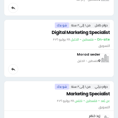
دوام كامل
من ١ إلى ٢ سنة
شو بدك
Digital Marketing Specialist
On-site - فلسطين - الخليل
·
٢٨ يوليو ٢٠٢٦
التسويق
Morad seder
فلسطين - الخليل
دوام جزئي
من ١ إلى ٢ سنة
شو بدك
Marketing Specialist
عن بُعد - فلسطين - نابلس
·
٢٨ يوليو ٢٠٢٦
التسويق
زيد خنفر