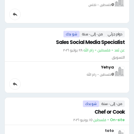
فلسطين - نابلس
دوام جزئي
من ٠ إلى ٠ سنة
شو بدك
Sales Social Media Specialist
عن بُعد - فلسطين - رام الله
·
٢٨ يوليو ٢٠٢٦
التسويق
Yehya
فلسطين - رام الله
من ٠ إلى ٠ سنة
شو بدك
Chef or Cook
On-site - فلسطين
·
١٥ يونيو ٢٠٢٦
toto