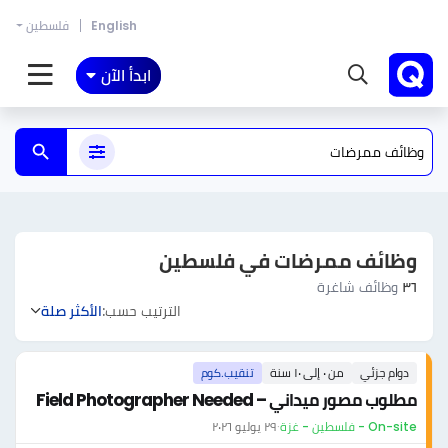
English
فلسطين
ابدأ الآن
وظائف ممرضات في فلسطين
٣٦
وظائف شاغرة
الترتيب حسب:
الأكثر صلة
دوام جزئي
من ٠ إلى ١٠ سنة
تنقيب.كوم
مطلوب مصور ميداني – Field Photographer Needed
On-site - فلسطين - غزة
·
٢٩ يوليو ٢٠٢٦