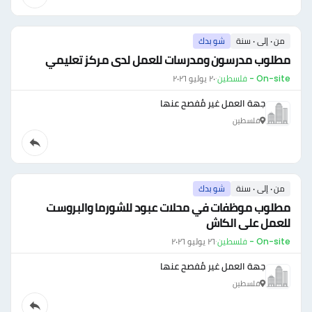
من ٠ إلى ٠ سنة
شو بدك
مطلوب مدرسون ومدرسات للعمل لدى مركز تعليمي
On-site - فلسطين
·
٢٠ يوليو ٢٠٢٦
جهة العمل غير مُفصح عنها
فلسطين
من ٠ إلى ٠ سنة
شو بدك
مطلوب موظفات في محلات عبود للشورما والبروست
للعمل على الكاش
On-site - فلسطين
·
٢٦ يوليو ٢٠٢٦
جهة العمل غير مُفصح عنها
فلسطين