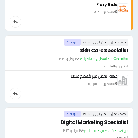
Flexy Ride
فلسطين - غزة
دوام كامل
من ١ إلى ٢ سنة
شو بدك
Skin Care Specialist
On-site - فلسطين - قلقيلية
·
٢٨ يوليو ٢٠٢٦
الطيران والملاحة
جهة العمل غير مُفصح عنها
فلسطين - قلقيلية
دوام كامل
من ١ إلى ٢ سنة
شو بدك
Digital Marketing Specialist
عن بُعد - فلسطين - بيت لحم
·
٢٨ يوليو ٢٠٢٦
التسويق