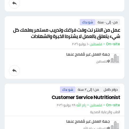
من ٠ إلى ٠ سنة
شو بدك
عمل من الانتر نت وقت فراغك وتدريب مستمر يعلمك كل
شيء يتعلق بالعمل لا يشترط الخبرة والشهادات
On-site - فلسطين
·
١٠ يوليو ٢٠٢٦
جهة العمل غير مُفصح عنها
فلسطين
دوام كامل
من ١ إلى ٢ سنة
شو بدك
Customer Service Nutritionist
On-site - فلسطين - رام الله
·
٢٨ يوليو ٢٠٢٦
الطب والرعاية الصحية
جهة العمل غير مُفصح عنها
فلسطين - رام الله